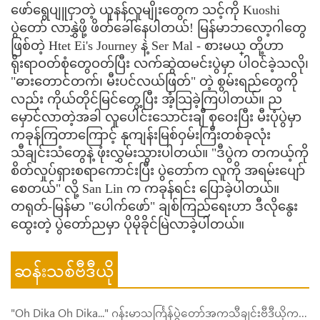
ဖော်ရွေပျူငှာတဲ့ ယူနန်လူမျိုးတွေက သင့်ကို Kuoshi
ပွဲတော် လာနွှဲဖို့ ဖိတ်ခေါ်နေပါတယ်! မြန်မာဘလော့ဂါတွေ
ဖြစ်တဲ့ Htet Ei's Journey နဲ့ Ser Mal - စားမယ္ တို့ဟာ
ရိုးရာဝတ်စုံတွေဝတ်ပြီး လက်ဆွဲထမင်းပွဲမှာ ပါဝင်ခဲ့သလို၊
"ဓားတောင်တက်၊ မီးပင်လယ်ဖြတ်" တဲ့ စွမ်းရည်တွေကို
လည်း ကိုယ်တိုင်မြင်တွေ့ပြီး အံ့သြခဲ့ကြပါတယ်။ ည
မှောင်လာတဲ့အခါ လူပေါင်းသောင်းချီ စုဝေးပြီး မီးပုံပွဲမှာ
ကခုန်ကြတာကြောင့် နုကျန်းမြစ်ဝှမ်းကြီးတစ်ခုလုံး
သီချင်းသံတွေနဲ့ ဖုံးလွှမ်းသွားပါတယ်။ "ဒီပွဲက တကယ့်ကို
စိတ်လှုပ်ရှားစရာကောင်းပြီး ပွဲတော်က လူကို အရမ်းပျော်
စေတယ်" လို့ San Lin က ကခုန်ရင်း ပြောခဲ့ပါတယ်။
တရုတ်-မြန်မာ "ပေါက်ဖော်" ချစ်ကြည်ရေးဟာ ဒီလိုနွေး
ထွေးတဲ့ ပွဲတော်ညမှာ ပိုမိုခိုင်မြဲလာခဲ့ပါတယ်။
ဆန်းသစ်ဗီဒီယို
"Oh Dika Oh Dika..." ဂန်းမာသင်္ကြန်ပွဲတော်အကသီချင်းဗီဒီယိုကတော့ ဒီနှစ်မှာ အားလုံးစောင့်မျှော်နေကြတဲ့ သီချင်းလေး ထွက်ရှိလာပြီဖြစ်ပါသည်။