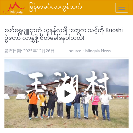
မြန်မာမင်္ဂလာကွန်ယက်
Toggle
naviga
ဖော်ရွေပျူငှာတဲ့ ယူနန်လူမျိုးတွေက သင့်ကို Kuoshi
ပွဲတော် လာနွှဲဖို့ ဖိတ်ခေါ်နေပါတယ်!
发布日期: 2025年12月26日
source：
Mingala News