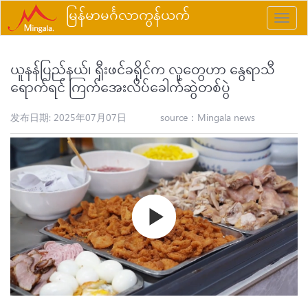
မြန်မာမင်္ဂလာကွန်ယက်
Toggle
naviga
ယူနန်ပြည်နယ်၊ ရှီးဖင်ခရိုင်က လူတွေဟာ နွေရာသီ
ရောက်ရင် ကြက်အေးလိပ်ခေါက်ဆွဲတစ်ပွဲ
发布日期: 2025年07月07日
source：
Mingala news