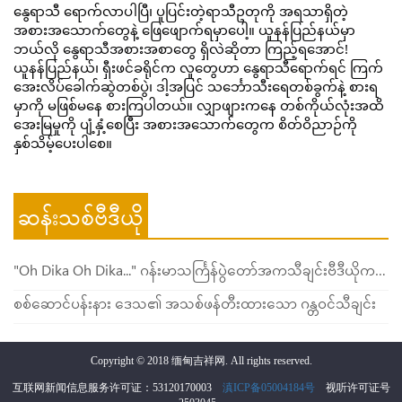
နွေရာသီ ရောက်လာပါပြီ၊ ပူပြင်းတဲ့ရာသီဥတုကို အရသာရှိတဲ့ 
အစားအသောက်တွေနဲ့ ဖြေဖျောက်ရမှာပေါ့။ ယူနန်ပြည်နယ်မှာ 
ဘယ်လို နွေရာသီအစားအစာတွေ ရှိလဲဆိုတာ ကြည့်ရအောင်!
ယူနန်ပြည်နယ်၊ 
ရှီးဖင်ခရိုင်က လူတွေဟာ နွေရာသီရောက်ရင် ကြက်
အေးလိပ်ခေါက်ဆွဲတစ်ပွဲ၊ ဒါ့အပြင် သင်္ဘောသီးရေတစ်ခွက်နဲ့ စားရ
မှာကို မဖြစ်မနေ စားကြပါတယ်။ လျှာဖျားကနေ တစ်ကိုယ်လုံးအထိ 
အေးမြမှုကို ပျံ့နှံ့စေပြီး အစားအသောက်တွေက စိတ်ဝိညာဉ်ကို 
နှစ်သိမ့်ပေးပါစေ။
ဆန်းသစ်ဗီဒီယို
"Oh Dika Oh Dika..." ဂန်းမာသင်္ကြန်ပွဲတော်အကသီချင်းဗီဒီယိုကတော့ ဒီနှစ်မှာ အားလုံးစောင့်မျှော်နေကြတဲ့ သီချင်းလေး ထွက်ရှိလာပြီဖြစ်ပါသည်။
စစ်ဆောင်ပန်းနား ဒေသ၏ အသစ်ဖန်တီးထားသော ဂန္တဝင်သီချင်း
Copyright © 2018 缅甸吉祥网. All rights reserved.
互联网新闻信息服务许可证：53120170003
滇ICP备05004184号
视听许可证号