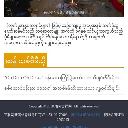
【လက်မှုအနုပညာရှင်များ】ဒြပ်မဲ့ ယဉ်ကျေးမှု အမွေအနှစ် ဆက်ခံသူ
ဟော်ဆန်မင်သည် လစ်ဆုလာမျိုး အကကို ၁၈နှစ် သင်ယူကာကွယ်သည်
ပိုမိုများသော လူတို့သည် တိုင်းရင်းသား ရိုးရာ တူရိယာများကို
အလေးထားနိုင်သည်ကို မျှော်လင့်သည်။
ဆန်းသစ်ဗီဒီယို
"Oh Dika Oh Dika..." ဂန်းမာသင်္ကြန်ပွဲတော်အကသီချင်းဗီဒီယိုကတော့ ဒီနှစ်မှာ အားလုံးစောင့်မျှော်နေကြတဲ့ သီချင်းလေး ထွက်ရှိလာပြီဖြစ်ပါသည်။
စစ်ဆောင်ပန်းနား ဒေသ၏ အသစ်ဖန်တီးထားသော ဂန္တဝင်သီချင်း
Copyright © 2018 缅甸吉祥网. All rights reserved.
互联网新闻信息服务许可证：53120170003
滇ICP备05004184号
视听许可证号
2503045
滇公网安备 53010202000060号