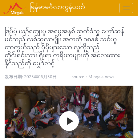
မြန်မာမင်္ဂလာကွန်ယက်
Toggle
naviga
ဒြပ်မဲ့ ယဉ်ကျေးမှု အမွေအနှစ် ဆက်ခံသူ ဟော်ဆန်
မင်သည် လစ်ဆုလာမျိုး အကကို ၁၈နှစ် သင်ယူ
ကာကွယ်သည် ပိုမိုများသော လူတို့သည်
တိုင်းရင်းသား ရိုးရာ တူရိယာများကို အလေးထား
နိုင်သည်ကို မျှော်လင့်
发布日期: 2025年06月30日
source：
Mingala news