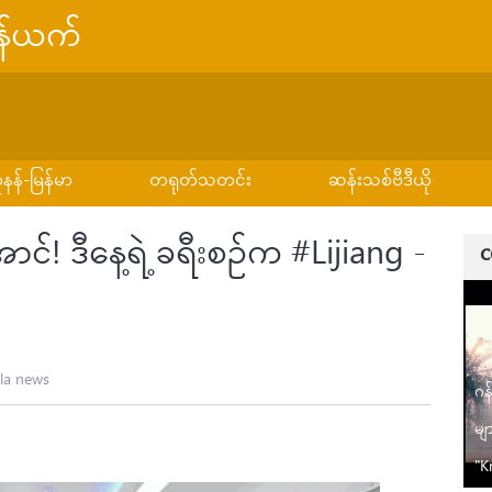
ွန်ယက်
နန်-မြန်မာ
တရုတ်သတင်း
ဆန်းသစ်ဗီဒီယို
င်! ဒီနေ့ရဲ့ ခရီးစဉ်က #Lijiang -
la news
ဂန
မျ
"K