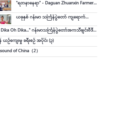
"ရတနာနေရာ" - Daguan Zhuanxin Farmers Market
ယခုနှစ် ဂန်းမာ သင်္ကြန်ပွဲတော် ကျရောက်တော့မည်ဖြစ်ပါသည်။ ဓါတ်ပုံလှလှလေးတွေကို အတူတူခံစားကြည့်ရအောင်။
"Oh Dika Oh Dika..." ဂန်းမာသင်္ကြန်ပွဲတော်အကသီချင်းဗီဒီယိုကတော့ ဒီနှစ်မှာ အားလုံးစောင့်မျှော်နေကြတဲ့ သီချင်းလေး ထွက်ရှိလာပြီဖြစ်ပါသည်။
် ယဉ်ကျေးမှု ခရီးစဉ် အပိုင်း (၃)
 sound of China（2）