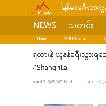
မြန်မာမင်္ဂလာက
NEWS | သတင်း
Home
B&R Initiative
ယူ
ရထားနဲ့ ယူနန်ခရီးသွားရအော
#ShangriLa
发布日期: 2025年07月01日
source：
Minga