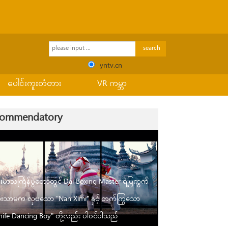
search
yntv.cn
ပေါင်းကူးတံတား
VR ကမ္ဘာ
commendatory
်းမာသင်္ကြန်ပွဲတော်တွင် Dai Boxing Master ရဲ့ပြကွက်
ားသာမက လှပသော "Nan Ximi" နှင့် တက်ကြွသော
nife Dancing Boy" တို့လည်း ပါဝင်ပါသည်