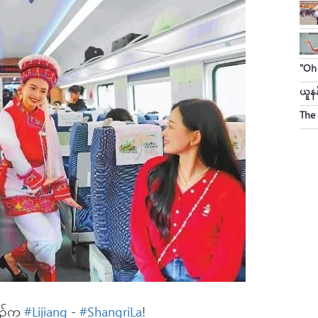
ယူနန
The
းစဉ်က
#Lijiang
-
#ShangriLa
!