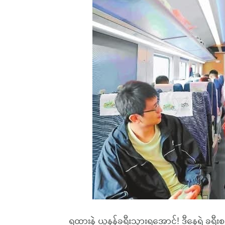
ရထားနဲ့ ယူနန်ခရီးသွားရအောင်! ဒီနေ့ရဲ့ ခရီ