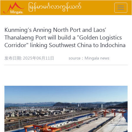
မြန်မာမင်္ဂလာကွန်ယက်
Toggle
naviga
Kunming’s Anning North Port and Laos’
Thanalaeng Port will build a "Golden Logistics
Corridor" linking Southwest China to Indochina
发布日期: 2025年06月11日
source：
Mingala news