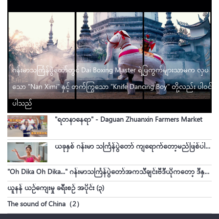
ဂန်းမာသင်္ကြန်ပွဲတော်တွင် Dai Boxing Master ရဲ့ပြကွက်များသာမက လှပ
သော "Nan Ximi" နှင့် တက်ကြွသော "Knife Dancing Boy" တို့လည်း ပါဝင်
ပါသည်
"ရတနာနေရာ" - Daguan Zhuanxin Farmers Market
ယခုနှစ် ဂန်းမာ သင်္ကြန်ပွဲတော် ကျရောက်တော့မည်ဖြစ်ပါသည်။ ဓါတ်ပုံလှလှလေးတွေကို အတူတူခံစားကြည့်ရအောင်။
"Oh Dika Oh Dika..." ဂန်းမာသင်္ကြန်ပွဲတော်အကသီချင်းဗီဒီယိုကတော့ ဒီနှစ်မှာ အားလုံးစောင့်မျှော်နေကြတဲ့ သီချင်းလေး ထွက်ရှိလာပြီဖြစ်ပါသည်။
ယူနန် ယဉ်ကျေးမှု ခရီးစဉ် အပိုင်း (၃)
The sound of China（2）